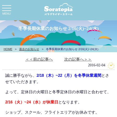
toggle
navigation
MENU
冬季長期休業のお知らせ 2/16(火)~24(水)
HOME
>
過去のお知らせ
>
冬季長期休業のお知らせ 2/16(火)~24(水)
＜＜前の記事へ
次の記事へ＞＞
2016-02-04
誠に勝手ながら、
2/18（木）~22（月）を冬季休業週間
とさ
せていただきます。
よって、定休日の火曜日と冬季定休日の水曜日と合わせて、
2/16（火）~24（水）が休業日
となります。
ショップ、スクール、フライトエリアがお休みです。