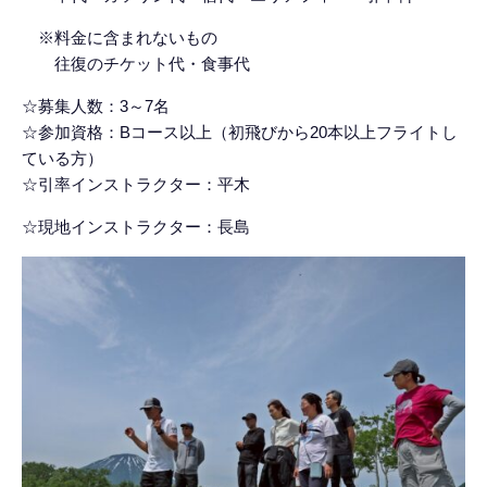
※
料金に含まれないもの
往復のチケット代・食事代
☆
募集人数：3～
7
名
☆
参加資格：Bコース以上（初飛びから20本以上フライトし
ている方）
☆
引率
インストラクター
：平木
☆現地インストラクター
：長島