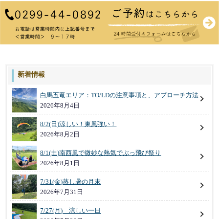
新着情報
白馬五竜エリア：TO/LDの注意事項と、アプローチ方法
2026年8月4日
8/2(日)涼しい！東風強い！
2026年8月2日
8/1(土)南西風で微妙な熱気でぶっ飛び祭り
2026年8月1日
7/31(金)蒸し暑の月末
2026年7月31日
7/27(月) 涼しい一日