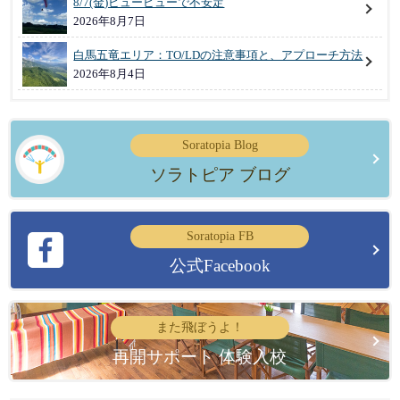
8/7(金)ビュービューで不安定
2026年8月7日
白馬五竜エリア：TO/LDの注意事項と、アプローチ方法
2026年8月4日
Soratopia Blog
ソラトピア ブログ
Soratopia FB
公式Facebook
また飛ぼうよ！
再開サポート 体験入校