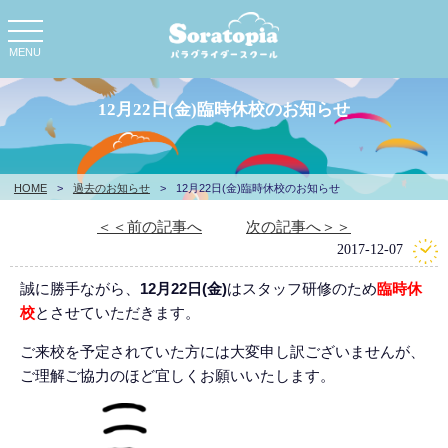
toggle
navigation
MENU
12月22日(金)臨時休校のお知らせ
HOME
>
過去のお知らせ
>
12月22日(金)臨時休校のお知らせ
＜＜前の記事へ
次の記事へ＞＞
2017-12-07
誠に勝手ながら、
12月22日(金)
はスタッフ研修のため
臨時休
校
とさせていただきます。
ご来校を予定されていた方には大変申し訳ございませんが、
ご理解ご協力のほど宜しくお願いいたします。