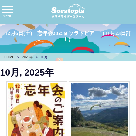
toggle
navigation
MENU
12月6日(土) 忘年会2025@ソラトピア （11月23日訂
正）
HOME
>
2025年
>
10月
10月, 2025年