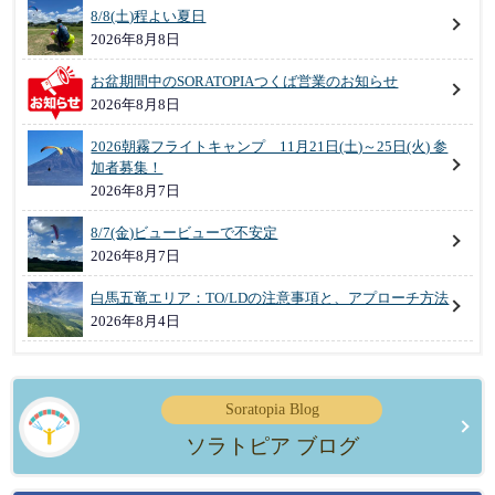
8/8(土)程よい夏日
2026年8月8日
お盆期間中のSORATOPIAつくば営業のお知らせ
2026年8月8日
2026朝霧フライトキャンプ 11月21日(土)～25日(火) 参
加者募集！
2026年8月7日
8/7(金)ビュービューで不安定
2026年8月7日
白馬五竜エリア：TO/LDの注意事項と、アプローチ方法
2026年8月4日
Soratopia Blog
ソラトピア ブログ