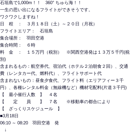
石垣島で1,000m！！ 360° ちゅら海！！
一生の思い出になるフライトができそうです。
ワクワクしますね！
日 程 ： ３月１８日（土）～２０日（月祝）
フライトエリア： 石垣島
集合場所： 羽田空港
集合時間： ６時
料 金 ： １５万円（税別） ※関西空港発は１３万５千円(税
別)
含まれるもの：航空券代、宿泊代（ホテル２泊朝食２回）、交通
費（レンタカー代、燃料代）、フライトサポート代
含まれないもの：昼食夕食代、フライト料（エリアフィー３千
円）、各種レンタル料金（無線機など）機材宅配料(片道３千円)
【 最小催行人数 】 ４名
【 定 員 】 ７名 ※移動車の都合により
【 ざっくりスケジュール 】
■3月18日
06:10 ～ 08:20 羽田空港 発
↓