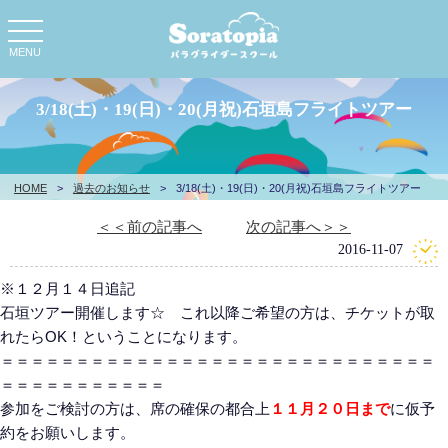
toggle
navigation
MENU
3/18(土)・19(日)・20(月祝)石垣島フライトツアー
HOME
>
過去のお知らせ
>
3/18(土)・19(日)・20(月祝)石垣島フライトツアー
＜＜前の記事へ
次の記事へ＞＞
2016-11-07
※１２月１４日追記
石垣ツアー開催します☆ これ以降ご希望の方は、チケットが取
れたらOK！ということになります。
＝＝＝＝＝＝＝＝＝＝＝＝＝＝＝＝＝＝＝＝＝＝＝＝＝＝＝＝＝
＝＝＝＝＝＝＝＝＝＝＝
参加をご検討の方は、席の確保の都合上
１１月２０日まで
に仮予
約をお願いします。