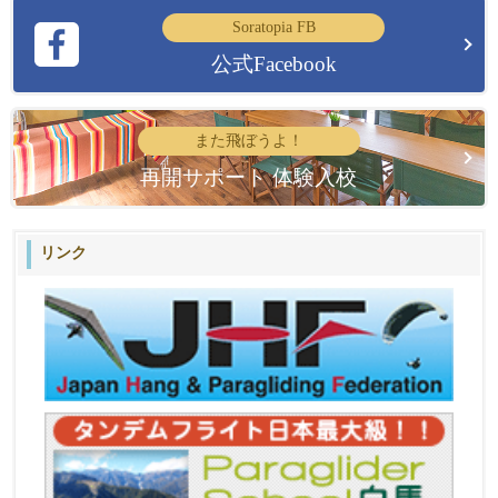
Soratopia FB
公式Facebook
また飛ぼうよ！
再開サポート 体験入校
リンク