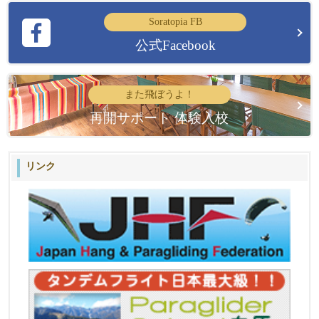
Soratopia FB
公式Facebook
また飛ぼうよ！
再開サポート 体験入校
リンク