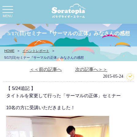
toggle
navigation
MENU
5/17(日)セミナー『サーマルの正体』みなさんの感想
HOME
>
イベントレポート
>
5/17(日)セミナー『サーマルの正体』みなさんの感想
＜＜前の記事へ
次の記事へ＞＞
2015-05-24
【 5/24追記 】
タイトルを変更して行った「サーマルの正体」セミナー
10名の方に受講いただきました！