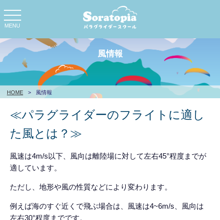
toggle
navigation
MENU
風情報
HOME
>
風情報
≪パラグライダーのフライトに適し
た風とは？≫
風速は4m/s以下、風向は離陸場に対して左右45°程度までが
適しています。
ただし、地形や風の性質などにより変わります。
例えば海のすぐ近くで飛ぶ場合は、風速は4~6m/s、風向は
左右30°程度までです。