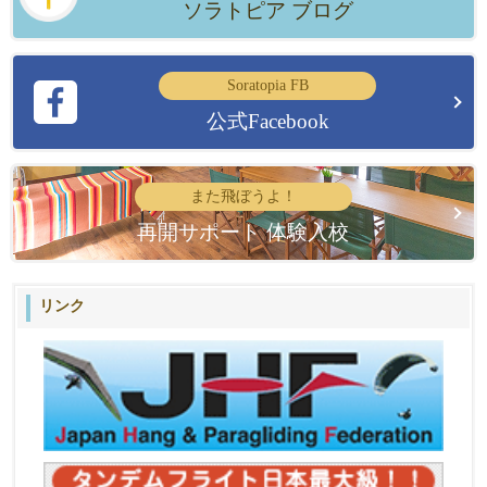
ソラトピア ブログ
Soratopia FB
公式Facebook
また飛ぼうよ！
再開サポート 体験入校
リンク