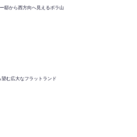
ー邸から西方向へ見えるボラ山
ら望む広大なフラットランド