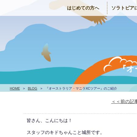
はじめての方へ
ソラトピア
『オ
HOME
>
BLOG
>
『オーストラリア・マニラXCツアー』のご紹介
＜＜前の記
皆さん、こんにちは！
スタッフのキドちゃんこと城所です。