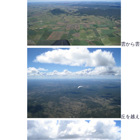
雲から雲
丘を越え