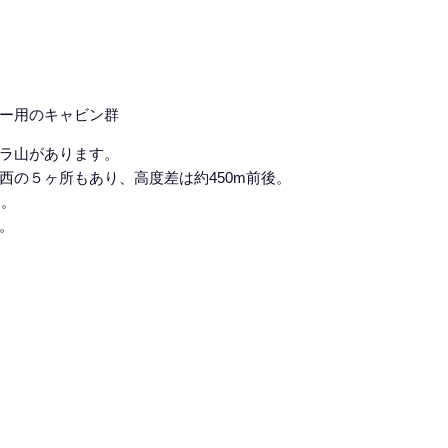
ー用のキャビン群
ラ山があります。
西の５ヶ所もあり、高度差は約450m前後。
す。
。