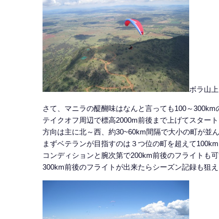
ボラ山上
さて、マニラの醍醐味はなんと言っても100～300k
テイクオフ周辺で標高2000m前後まで上げてスター
方向は主に北～西、約30~60km間隔で大小の町が並
まずベテランが目指すのは３つ位の町を超えて100k
コンディションと腕次第で200km前後のフライトも
300km前後のフライトが出来たらシーズン記録も狙