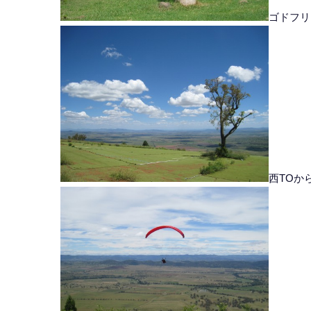
ゴドフリ
西TOか