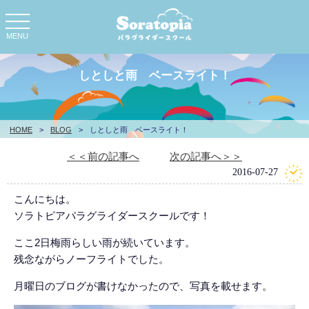
toggle
navigation
MENU
しとしと雨 ベースライト！
HOME
>
BLOG
>
しとしと雨 ベースライト！
＜＜前の記事へ
次の記事へ＞＞
2016-07-27
こんにちは。
ソラトピアパラグライダースクールです！
ここ2日梅雨らしい雨が続いています。
残念ながらノーフライトでした。
月曜日のブログが書けなかったので、写真を載せます。