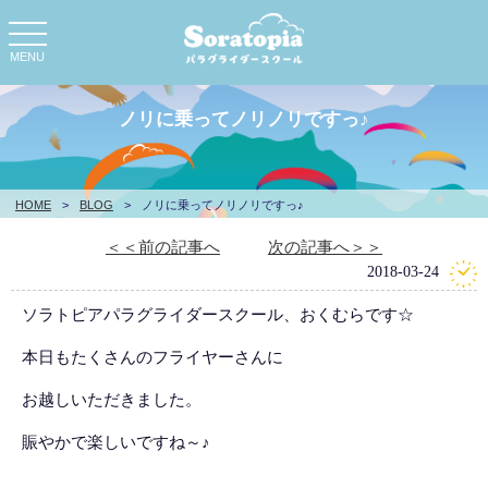
toggle
navigation
MENU
ノリに乗ってノリノリですっ♪
HOME
>
BLOG
>
ノリに乗ってノリノリですっ♪
＜＜前の記事へ
次の記事へ＞＞
2018-03-24
ソラトピアパラグライダースクール、おくむらです☆
本日もたくさんのフライヤーさんに
お越しいただきました。
賑やかで楽しいですね～♪