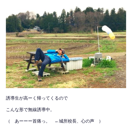
誘導生が高ーく帰ってくるので
こんな形で無線誘導中。
（ あーーー首痛っ。 ←城所校長、心の声 ）