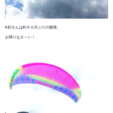
K杉さんは約６カ月ぶりの復帰。
お帰りなさ～い！