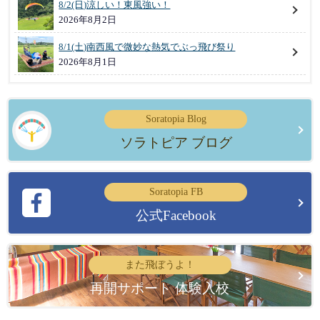
8/2(日)涼しい！東風強い！
2026年8月2日
8/1(土)南西風で微妙な熱気でぶっ飛び祭り
2026年8月1日
Soratopia Blog
ソラトピア ブログ
Soratopia FB
公式Facebook
また飛ぼうよ！
再開サポート 体験入校