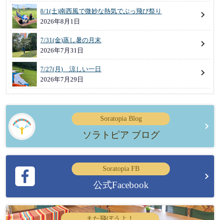
8/1(土)南西風で微妙な熱気でぶっ飛び祭り
2026年8月1日
7/31(金)蒸し暑の月末
2026年7月31日
7/27(月) 涼しい一日
2026年7月29日
Soratopia Blog
ソラトピア ブログ
Soratopia FB
公式Facebook
また飛ぼうよ！