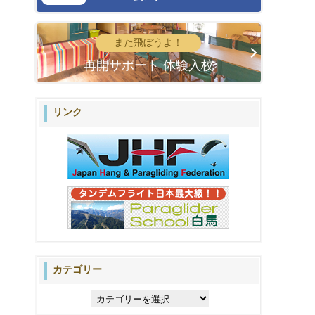
また飛ぼうよ！
再開サポート 体験入校
リンク
カテゴリー
カ
テ