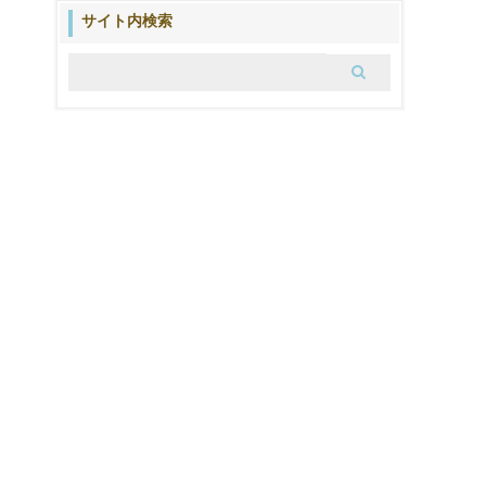
ブ
サイト内検索
ロ
グ