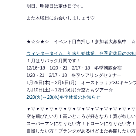
明日、明後日は定休日です。
また木曜日にお会いしましょう♡
★☆☆★☆ イベント目白押し！参加者大募集中 ☆
ウィンタータイム、年末年始休業、冬季定休日のお知
１月はリパック月間です！
12/16~18 1/20・21 2/17・18 冬季朝霧合宿
1/20・21 2/17・18 冬季ソアリングセミナー
1月25日(木)～2月5日(月) オーストラリアXCキャン
2月10日(土)～12日(祝月)☆空ともツアー☆
2/20(火)～28(水)冬季休業のお知らせ
▼▽▼▽▼▽▼▽▼▽▼▽▼▽▼▽▼▽▼▽▼▽▼▽
空を飛びたい方！高いところが好きな方！翼が欲しい
スーパーマンになりたい方！ドローンになりたい方！
自慢したい方！ブランクがあるけどまた再開したい方