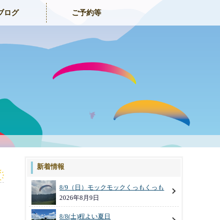
ブログ
ご予約等
新着情報
8/9（日）モックモックくっもくっも
2026年8月9日
8/8(土)程よい夏日