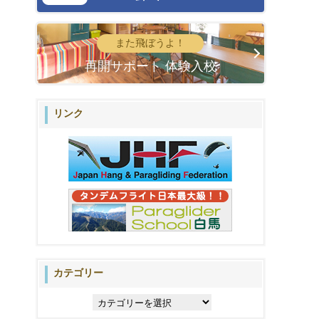
また飛ぼうよ！
再開サポート 体験入校
リンク
カテゴリー
カ
テ