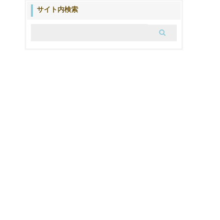
ブ
サイト内検索
ロ
グ