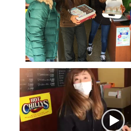
動
画
プ
レ
ー
ヤ
ー