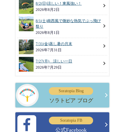
8/2(日)涼しい！東風強い！
2026年8月2日
8/1(土)南西風で微妙な熱気でぶっ飛び
祭り
2026年8月1日
7/31(金)蒸し暑の月末
2026年7月31日
7/27(月) 涼しい一日
2026年7月29日
Soratopia Blog
ソラトピア ブログ
Soratopia FB
公式Facebook