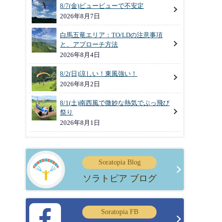
8/7(金)ビュービューで不安定
2026年8月7日
白馬五竜エリア：TO/LDの注意事項
と、アプローチ方法
2026年8月4日
8/2(日)涼しい！東風強い！
2026年8月2日
8/1(土)南西風で微妙な熱気でぶっ飛び
祭り
2026年8月1日
Soratopia Blog
ソラトピア ブログ
Soratopia FB