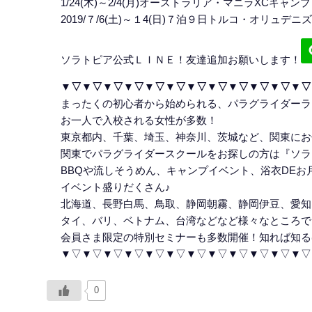
1/24(木)～2/4(月)オーストラリア・マニラXCキャンプ
2019/７/6(土)～１4(日)７泊９日トルコ・オリュデニ
ソラトピア公式ＬＩＮＥ！友達追加お願いします！
▼▽▼▽▼▽▼▽▼▽▼▽▼▽▼▽▼▽▼▽▼▽▼▽
まったくの初心者から始められる、パラグライダーラ
お一人で入校される女性が多数！
東京都内、千葉、埼玉、神奈川、茨城など、関東にお
関東でパラグライダースクールをお探しの方は『ソラ
BBQや流しそうめん、キャンプイベント、浴衣DE
イベント盛りだくさん♪
北海道、長野白馬、鳥取、静岡朝霧、静岡伊豆、愛知
タイ、バリ、ベトナム、台湾などなど様々なところで
会員さま限定の特別セミナーも多数開催！知れば知る
▼▽▼▽▼▽▼▽▼▽▼▽▼▽▼▽▼▽▼▽▼▽▼▽
0