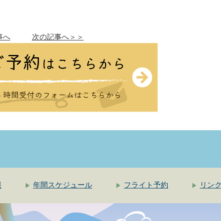
事へ
次の記事へ＞＞
報
年間スケジュール
フライト予約
リン