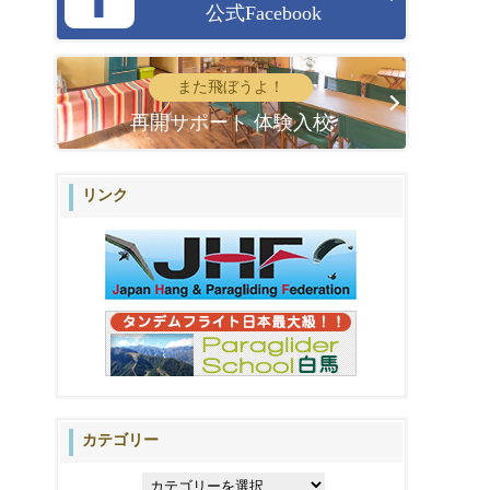
公式Facebook
また飛ぼうよ！
再開サポート 体験入校
リンク
カテゴリー
カ