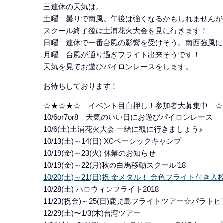
三連休の天気は。
土曜 曇りで南風。午後は強くなるかもしれませんが
スクール終了後は土浦花火大会を見に行きます！
日曜 連休で一番台風の影響を受けそう。南西強風に
月曜 台風が通り過ぎフライト出来そうです！
天気を見てお遊びパイロンレースをします。
お待ちしております！
☆★☆★☆ イベント目白押し！参加者大募集中 ☆
10/6or7or8 天気のいい日にお遊びパイロンレース
10/6(土)土浦花火大会 一緒に観に行きましょう♪
10/13(土)～14(日) XCベーシックキャンプ
10/19(金)～23(火) 休業のお知らせ
10/19(金)～22(月)秋の白馬移動スクール’18
10/20(土)～21(日)祝 金メダル！ 金色フライト付
10/28(土) ハロウィンフライト2018
11/23(祝金)～25(日)鹿児島フライトツアー☆パラ
12/29(土)〜1/3(木)台湾ツアー