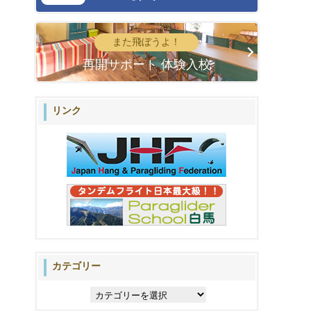
また飛ぼうよ！
再開サポート 体験入校
リンク
カテゴリー
カ
テ