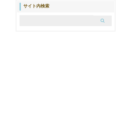
ブ
サイト内検索
ロ
グ