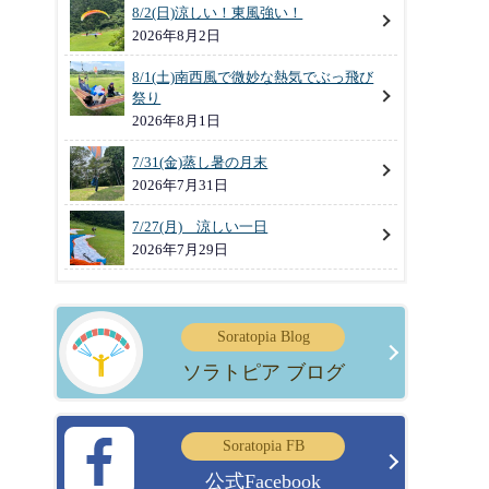
8/2(日)涼しい！東風強い！
2026年8月2日
8/1(土)南西風で微妙な熱気でぶっ飛び
祭り
2026年8月1日
7/31(金)蒸し暑の月末
2026年7月31日
7/27(月) 涼しい一日
2026年7月29日
Soratopia Blog
ソラトピア ブログ
Soratopia FB
公式Facebook