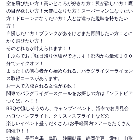
空を飛びたい方！高いところが好きな方！翼が欲しい方！鷹
の目が欲しい方！天使になりた方！スーパーマンになりたい
方！ドローンになりたい方！人とは違った趣味を持ちたい
方！
自慢したい方！ブランクがあるけどまた再開したい方！とに
かく飛びたい方！
そのどれもが叶えられます！！
手ぶらでお手軽日帰り体験ができます！都内から最短１００
分でテイクオフ！
まったくの初心者から始められる、パラグライダーライセン
ス取得コースがあります。
お一人で入校される女性が多数！
関東でパラグライダースクールをお探しの方は『ソラトピア
つくば』へ！！
BBQや流しそうめん、キャンプイベント、浴衣でお月見会、
ハロウィンフライト、クリスマスフライトなどの
楽しいイベント盛りだくさん♪お手軽国内ツアーもたくさん
開催中！！
北海道、長野白馬、鳥取、静岡朝霧、静岡伊豆、愛知、山形