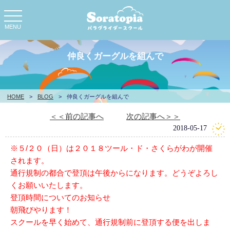
toggle
navigation
MENU
仲良くガーグルを組んで
HOME
>
BLOG
>
仲良くガーグルを組んで
＜＜前の記事へ
次の記事へ＞＞
2018-05-17
※５/２０（日）は２０１８ツール・ド・さくらがわが開催
されます。
通行規制の都合で登頂は午後からになります。どうぞよろし
くお願いいたします。
登頂時間についてのお知らせ
朝飛びやります！
スクールを早く始めて、通行規制前に登頂する便を出しま