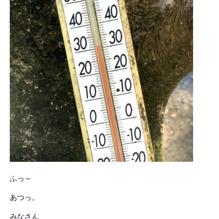
ふっ～
あつっ。
みなさん