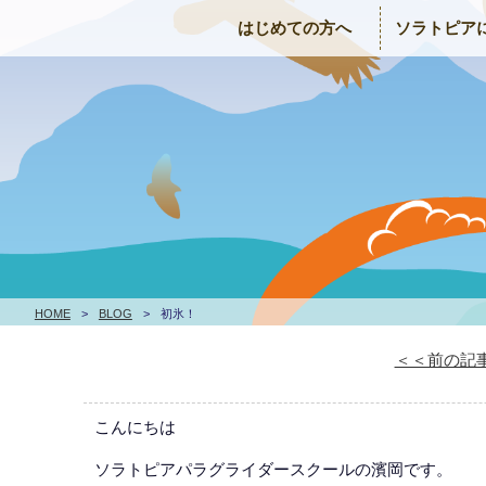
はじめての方へ
ソラトピア
HOME
>
BLOG
>
初氷！
＜＜前の記
こんにちは
ソラトピアパラグライダースクールの濱岡です。