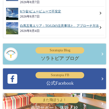
2026年8月7日
8/7(金)ビュービューで不安定
2026年8月7日
白馬五竜エリア：TO/LDの注意事項と、アプローチ方法
2026年8月4日
Soratopia Blog
ソラトピア ブログ
Soratopia FB
公式Facebook
また飛ぼうよ！
再開サポート 体験入校