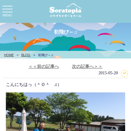
toggle
navigation
MENU
初飛び～♫
HOME
>
BLOG
>
初飛び～♫
＜＜前の記事へ
次の記事へ＞＞
2015-05-20
こんにちはっ（＾Ｏ＾ ♫）