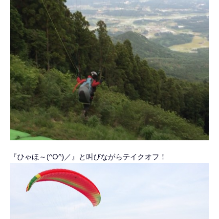
『ひゃほ～(^O^)／』と叫びながらテイクオフ！