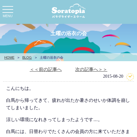
toggle
navigation
MENU
土曜の浴衣の会
HOME
>
BLOG
>
土曜の浴衣の会
＜＜前の記事へ
次の記事へ＞＞
2015-08-20
こんにちは。
白馬から帰ってきて、疲れが出たか暑さのせいか体調を崩し
てしまいました。
涼しい環境になれきってしまったようです…。
白馬には、日替わりでたくさんの会員の方に来ていただきま