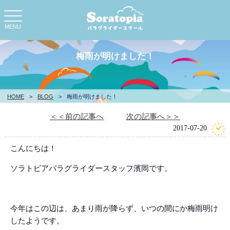
toggle
navigation
MENU
梅雨が明けました！
HOME
>
BLOG
>
梅雨が明けました！
＜＜前の記事へ
次の記事へ＞＞
2017-07-20
こんにちは！
ソラトピアパラグライダースタッフ濱岡です。
今年はこの辺は、あまり雨が降らず、いつの間にか梅雨明け
したようです。