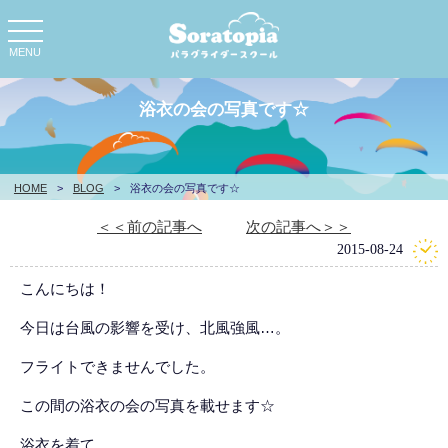
toggle
navigation
MENU
浴衣の会の写真です☆
HOME
>
BLOG
>
浴衣の会の写真です☆
＜＜前の記事へ
次の記事へ＞＞
2015-08-24
こんにちは！
今日は台風の影響を受け、北風強風…。
フライトできませんでした。
この間の浴衣の会の写真を載せます☆
浴衣を着て、