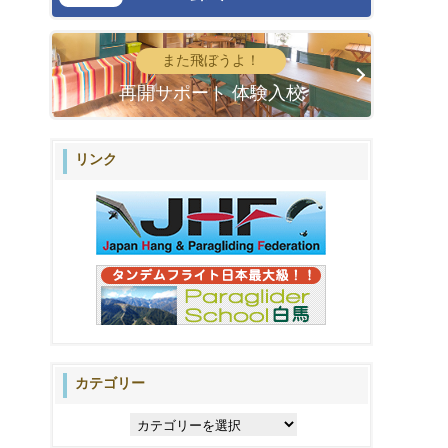
また飛ぼうよ！
再開サポート 体験入校
リンク
カテゴリー
カ
テ