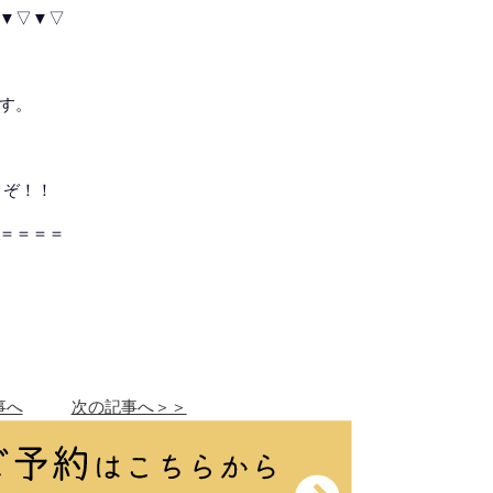
▼▽▼▽
す。
うぞ！！
＝＝＝＝
事へ
次の記事へ＞＞