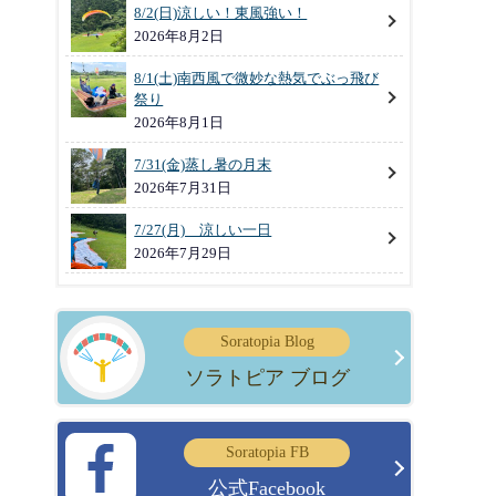
8/2(日)涼しい！東風強い！
2026年8月2日
8/1(土)南西風で微妙な熱気でぶっ飛び
祭り
2026年8月1日
7/31(金)蒸し暑の月末
2026年7月31日
7/27(月) 涼しい一日
2026年7月29日
Soratopia Blog
ソラトピア ブログ
Soratopia FB
公式Facebook