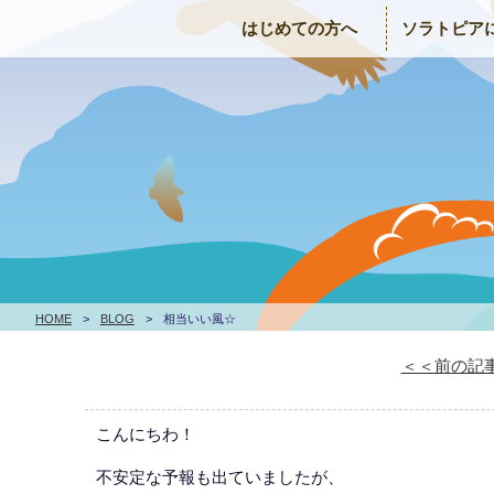
はじめての方へ
ソラトピア
HOME
>
BLOG
>
相当いい風☆
＜＜前の記
こんにちわ！
不安定な予報も出ていましたが、