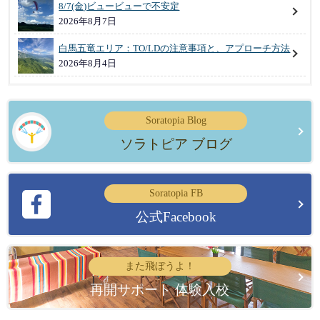
8/7(金)ビュービューで不安定
2026年8月7日
白馬五竜エリア：TO/LDの注意事項と、アプローチ方法
2026年8月4日
Soratopia Blog
ソラトピア ブログ
Soratopia FB
公式Facebook
また飛ぼうよ！
再開サポート 体験入校