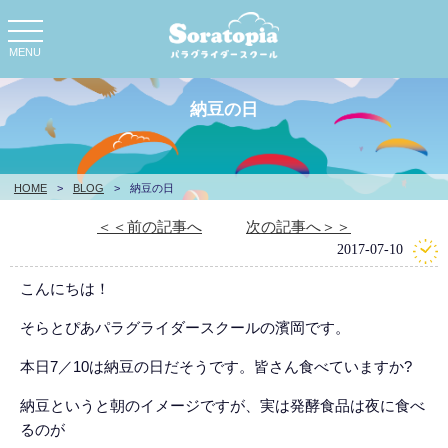
toggle
navigation
MENU
納豆の日
HOME
>
BLOG
>
納豆の日
＜＜前の記事へ
次の記事へ＞＞
2017-07-10
こんにちは！
そらとぴあパラグライダースクールの濱岡です。
本日7／10は納豆の日だそうです。皆さん食べていますか?
納豆というと朝のイメージですが、実は発酵食品は夜に食べ
るのが