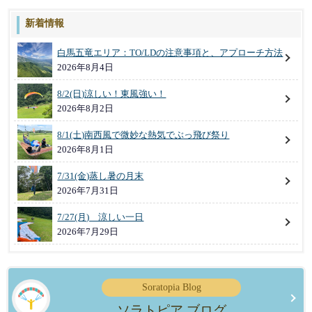
新着情報
白馬五竜エリア：TO/LDの注意事項と、アプローチ方法
2026年8月4日
8/2(日)涼しい！東風強い！
2026年8月2日
8/1(土)南西風で微妙な熱気でぶっ飛び祭り
2026年8月1日
7/31(金)蒸し暑の月末
2026年7月31日
7/27(月) 涼しい一日
2026年7月29日
Soratopia Blog
ソラトピア ブログ