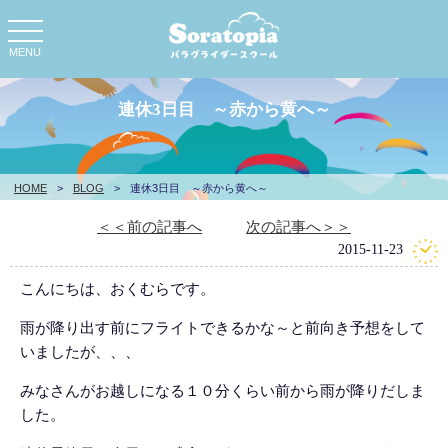
toggle
navigation
MENU
連休3日目 ～赤から黄へ～
HOME
>
BLOG
>
連休3日目 ～赤から黄へ～
＜＜前の記事へ
次の記事へ＞＞
2015-11-23
こんにちは、おくむらです。
雨が降り出す前にフライトできるかな～と前向き予想をして
いましたが、、、
みなさんがお越しになる１０分くらい前から雨が降りだしま
した。