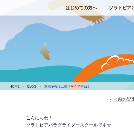
はじめての方へ
ソラトピア
HOME
>
BLOG
>
週末予報は…良さそうですね！
＜＜前の記
こんにちわ！
ソラトピアパラグライダースクールです☆