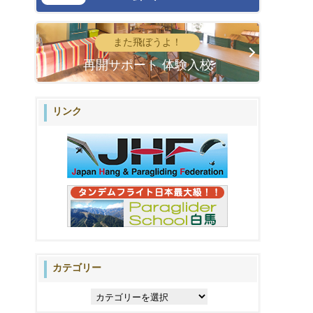
また飛ぼうよ！
再開サポート 体験入校
リンク
カテゴリー
カ
テ