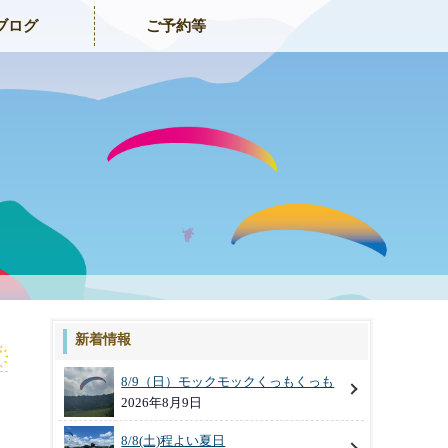
ブログ
ご予約等
新着情報
8/9（日）モックモックくっもくっも
2026年8月9日
8/8(土)程よい夏日