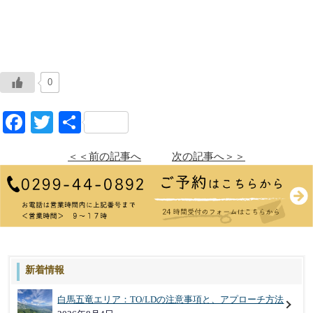
0
Facebook
Twitter
共
有
＜＜前の記事へ
次の記事へ＞＞
新着情報
白馬五竜エリア：TO/LDの注意事項と、アプローチ方法