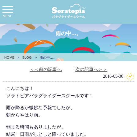
toggle
navigation
MENU
雨の中…。
HOME
>
BLOG
>
雨の中…。
＜＜前の記事へ
次の記事へ＞＞
2016-05-30
こんにちは！
ソラトピアパラグライダースクールです！
雨が降るか微妙な予報でしたが、
朝からやはり雨。
弱まる時間もありましたが、
結局一日雨がしとしと降っていました。