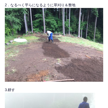
2．なるべく平らになるように草刈り＆整地
3.耕す