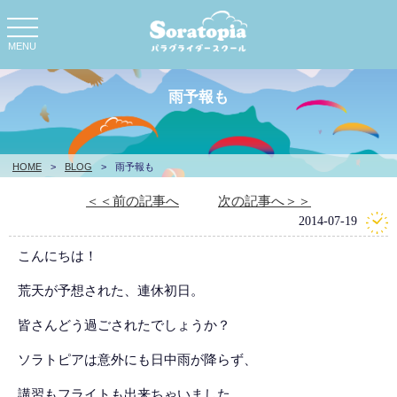
toggle
navigation
MENU
雨予報も
HOME
>
BLOG
>
雨予報も
＜＜前の記事へ
次の記事へ＞＞
2014-07-19
こんにちは！
荒天が予想された、連休初日。
皆さんどう過ごされたでしょうか？
ソラトピアは意外にも日中雨が降らず、
講習もフライトも出来ちゃいました。