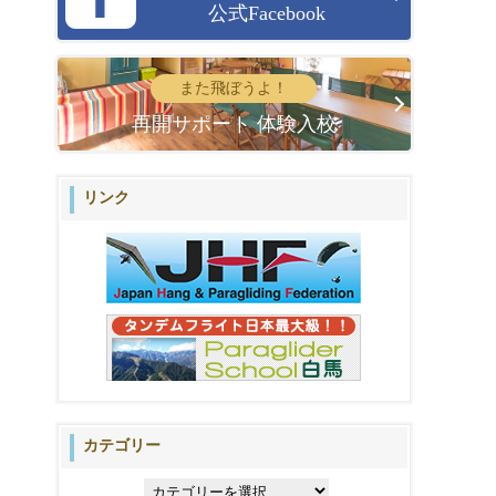
公式Facebook
また飛ぼうよ！
再開サポート 体験入校
リンク
カテゴリー
カ