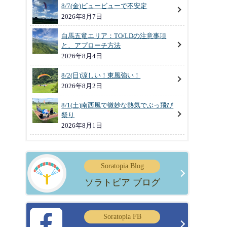
8/7(金)ビュービューで不安定
2026年8月7日
白馬五竜エリア：TO/LDの注意事項
と、アプローチ方法
2026年8月4日
8/2(日)涼しい！東風強い！
2026年8月2日
8/1(土)南西風で微妙な熱気でぶっ飛び
祭り
2026年8月1日
Soratopia Blog
ソラトピア ブログ
Soratopia FB