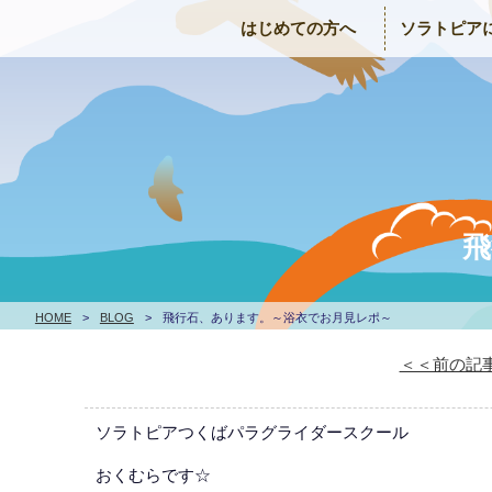
はじめての方へ
ソラトピア
飛
HOME
>
BLOG
>
飛行石、あります。～浴衣でお月見レポ～
＜＜前の記
ソラトピアつくばパラグライダースクール
おくむらです☆