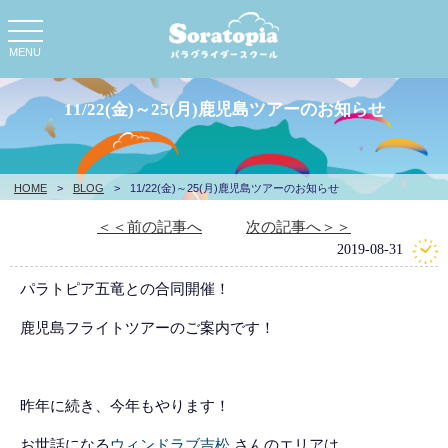
toggle
navigation
MENU
11/22(金)～25(月)鹿児島ツアーのお知らせ
HOME
>
BLOG
>
11/22(金)～25(月)鹿児島ツアーのお知らせ
＜＜前の記事へ
次の記事へ＞＞
2019-08-31
パラトピア五竜との合同開催！
鹿児島フライトツアーのご案内です！
昨年に続き、今年もやります！
お世話になる
ウィンドラブ吉松
さんのエリアは