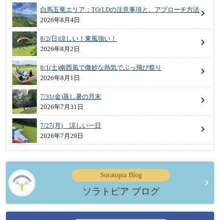
白馬五竜エリア：TO/LDの注意事項と、アプローチ方法
2026年8月4日
8/2(日)涼しい！東風強い！
2026年8月2日
8/1(土)南西風で微妙な熱気でぶっ飛び祭り
2026年8月1日
7/31(金)蒸し暑の月末
2026年7月31日
7/27(月) 涼しい一日
2026年7月29日
Soratopia Blog
ソラトピア ブログ