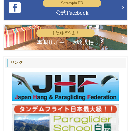
Soratopia FB
公式Facebook
また飛ぼうよ！
再開サポート 体験入校
リンク