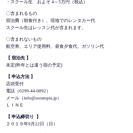
・スクール生 およそ 4～5万円（税込）
〇含まれるもの
宿泊費（朝食付き）、現地でのレンタカー代
スクール生はレッスン代が含まれます。
〇含まれないもの
航空券、エリア使用料、昼食夕食代、ガソリン代
【 宿泊先 】
未定(昨年とは違う宿の予定)
【
申込方法
】
店頭受付
電話（0299-44-0892）
メール（info@soratopia.jp）
ＬＩＮＥ
【 申込締切り 】
２０１９年9月22日（日）