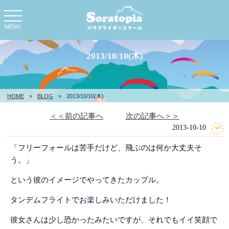
toggle
navigation
MENU
2013/10/10(木)
HOME
>
BLOG
>
2013/10/10(木)
＜＜前の記事へ
次の記事へ＞＞
2013-10-10
「フリーフォールは苦手だけど、飛ぶのは何か大丈夫そ
う。」
という彼のイメージでやってきたカップル。
タンデムフライトでお楽しみいただけました！
彼女さんは少し恐かったみたいですが、それでもイイ笑顔で