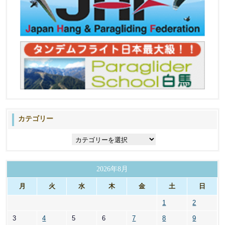
カテゴリー
カ
テ
ゴ
リ
2026年8月
ー
月
火
水
木
金
土
日
1
2
3
4
5
6
7
8
9