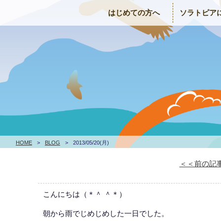
はじめての方へ
ソラトピア
HOME
>
BLOG
>
2013/05/20(月)
＜＜前の記
こんにちは（＊＾ ＾＊）
朝から雨でじめじめした一日でした。