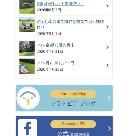
8/2(日)涼しい！東風強い！
2026年8月2日
8/1(土)南西風で微妙な熱気でぶっ飛び
祭り
2026年8月1日
7/31(金)蒸し暑の月末
2026年7月31日
7/27(月) 涼しい一日
2026年7月29日
Soratopia Blog
ソラトピア ブログ
Soratopia FB
公式Facebook