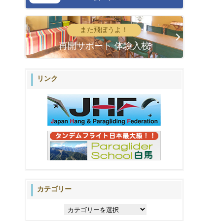
また飛ぼうよ！
再開サポート 体験入校
リンク
カテゴリー
カ
テ