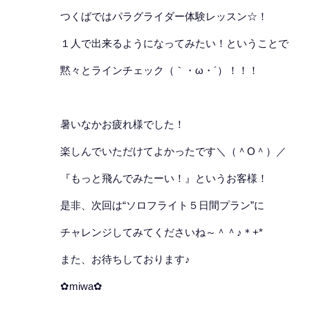
つくばではパラグライダー体験レッスン☆！
１人で出来るようになってみたい！ということで
黙々とラインチェック（｀・ω・´）！！！
暑いなかお疲れ様でした！
楽しんでいただけてよかったです＼（＾O＾）／
『もっと飛んでみたーい！』というお客様！
是非、次回は“ソロフライト５日間プラン”に
チャレンジしてみてくださいね～＾＾♪＊+*
また、お待ちしております♪
✿miwa✿