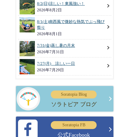
8/2(日)涼しい！東風強い！
2026年8月2日
8/1(土)南西風で微妙な熱気でぶっ飛び
祭り
2026年8月1日
7/31(金)蒸し暑の月末
2026年7月31日
7/27(月) 涼しい一日
2026年7月29日
Soratopia Blog
ソラトピア ブログ
Soratopia FB
公式Facebook