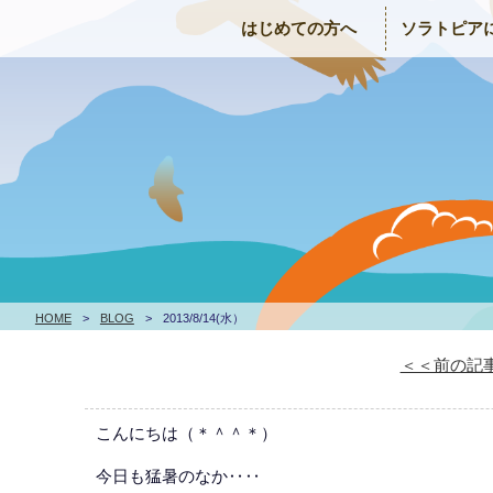
はじめての方へ
ソラトピア
HOME
>
BLOG
>
2013/8/14(水）
＜＜前の記
こんにちは（＊＾＾＊）
今日も猛暑のなか‥‥