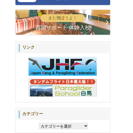
また飛ぼうよ！
再開サポート 体験入校
リンク
カテゴリー
カ
テ