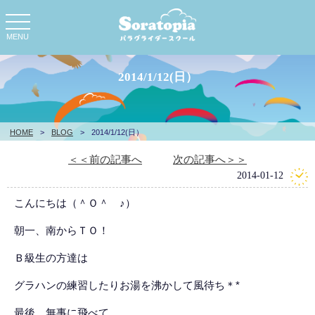
toggle
navigation
MENU
2014/1/12(日）
HOME
>
BLOG
>
2014/1/12(日）
＜＜前の記事へ
次の記事へ＞＞
2014-01-12
こんにちは（＾Ｏ＾ ♪）
朝一、南からＴＯ！
Ｂ級生の方達は
グラハンの練習したりお湯を沸かして風待ち＊*
最後、無事に飛べて