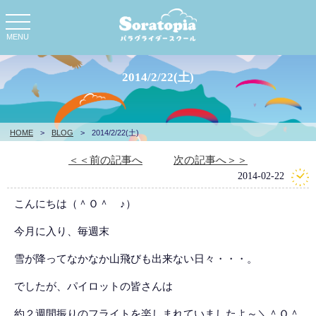
toggle
navigation
MENU
2014/2/22(土)
HOME
>
BLOG
>
2014/2/22(土)
＜＜前の記事へ
次の記事へ＞＞
2014-02-22
こんにちは（＾Ｏ＾ ♪）
今月に入り、毎週末
雪が降ってなかなか山飛びも出来ない日々・・・。
でしたが、パイロットの皆さんは
約２週間振りのフライトを楽しまれていましたよ～＼＾Ｏ＾