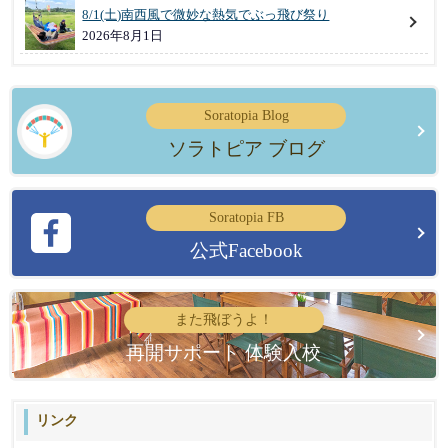
8/1(土)南西風で微妙な熱気でぶっ飛び祭り
2026年8月1日
Soratopia Blog
ソラトピア ブログ
Soratopia FB
公式Facebook
また飛ぼうよ！
再開サポート 体験入校
リンク