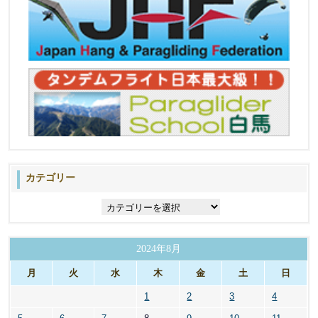
カテゴリー
カ
テ
ゴ
リ
2024年8月
ー
月
火
水
木
金
土
日
1
2
3
4