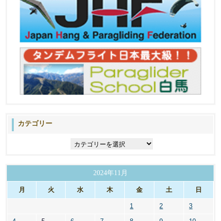
カテゴリー
カ
テ
ゴ
リ
2024年11月
ー
月
火
水
木
金
土
日
1
2
3