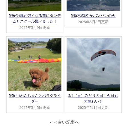
5/9(金)風が強くなる前にタンデ
5/8(木)穏やかバンバンの火
ムとスクール飛べました！
2025年5月8日更新
2025年5月9日更新
5/5(月)わんちゃんとパラグライ
5/4（日）みどりの日！今日も
ダー
大賑わい！
2025年5月5日更新
2025年5月4日更新
＜＜古い記事へ