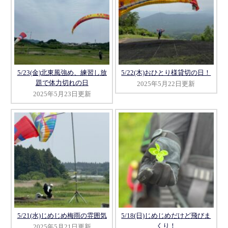
5/23(金)北東風強め、練習し放
5/22(木)おひとり様貸切の日！
題で体力切れの日
2025年5月22日更新
2025年5月23日更新
5/21(水)じめじめ梅雨の雰囲気
5/18(日)じめじめだけど飛びま
くり！
2025年5月21日更新