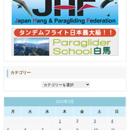
カテゴリー
カ
テ
ゴ
リ
2025年5月
ー
月
火
水
木
金
土
日
1
2
3
4