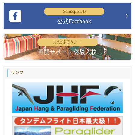
Soratopia FB
公式Facebook
また飛ぼうよ！
再開サポート 体験入校
リンク