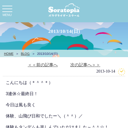
toggle
navigation
MENU
2013/10/14(日)
HOME
>
BLOG
>
2013/10/14(日)
＜＜前の記事へ
次の記事へ＞＞
2013-10-14
こんにちは（＊＾＾＊）
3連休☆最終日！
今日は風も良く
体験、山飛び日和でしたー＼（＾＾）／
体験もタンデムも楽しんでいただけました～＾＾☆！