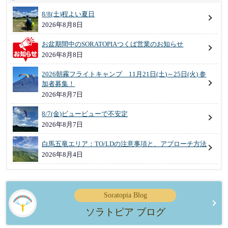
8/8(土)程よい夏日
2026年8月8日
お盆期間中のSORATOPIAつくば営業のお知らせ
2026年8月8日
2026朝霧フライトキャンプ 11月21日(土)～25日(火) 参
加者募集！
2026年8月7日
8/7(金)ビュービューで不安定
2026年8月7日
白馬五竜エリア：TO/LDの注意事項と、アプローチ方法
2026年8月4日
Soratopia Blog
ソラトピア ブログ