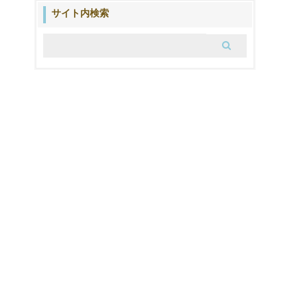
ブ
サイト内検索
ロ
グ