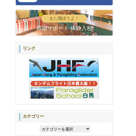
また飛ぼうよ！
再開サポート 体験入校
リンク
カテゴリー
カ
テ