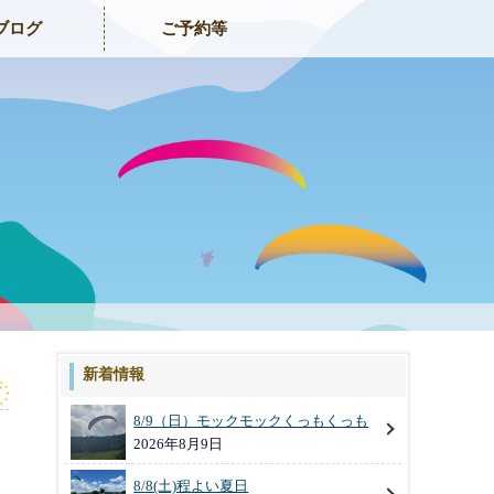
ブログ
ご予約等
新着情報
8/9（日）モックモックくっもくっも
2026年8月9日
8/8(土)程よい夏日