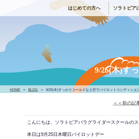
はじめての方へ
ソラトピア
9/25(木
HOME
>
BLOG
>
9/25(木)すっかりコールドな上空でパイロットコンディショ
＜＜前の記
こんにちは、ソラトピアパラグライダースクールのス
本日は9月25日木曜日パイロットデー