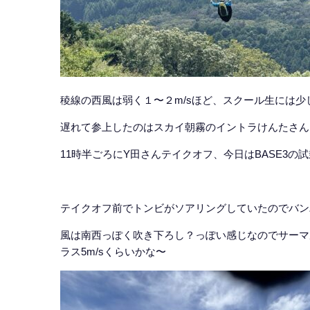
稜線の西風は弱く１〜２m/sほど、スクール生には
遅れて参上したのはスカイ朝霧のイントラけんたさん
11時半ごろにY田さんテイクオフ、今日はBASE3
テイクオフ前でトンビがソアリングしていたのでバン
風は南西っぽく吹き下ろし？っぽい感じなのでサーマ
ラス5m/sくらいかな〜