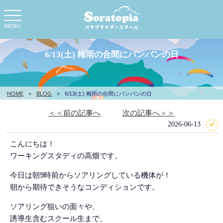
toggle
navigation
MENU
6/13(土) 梅雨の合間にバンバンの日
HOME
>
BLOG
>
6/13(土) 梅雨の合間にバンバンの日
＜＜前の記事へ
次の記事へ＞＞
2026-06-13
こんにちは！
ワーキングスタディの高畑です。
今日は朝9時前からソアリングしている機体が！
朝から期待できそうなコンディションです。
ソアリング狙いの面々や、
誘導生含むスクール生まで、