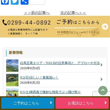
Facebook
Twitter
共
有
＜＜前の記事へ
次の記事へ＞＞
新着情報
白馬五竜エリア：TO/LDの注意事項と、アプローチ方法
2026年8月4日
8/2(日)涼しい！東風強い！
2026年8月2日
8/1(土)南西風で微妙な熱気でぶっ飛び祭り
2026年8月1日
ご予約はこちら
お電話はこちら
7/31(金)蒸し暑の月末