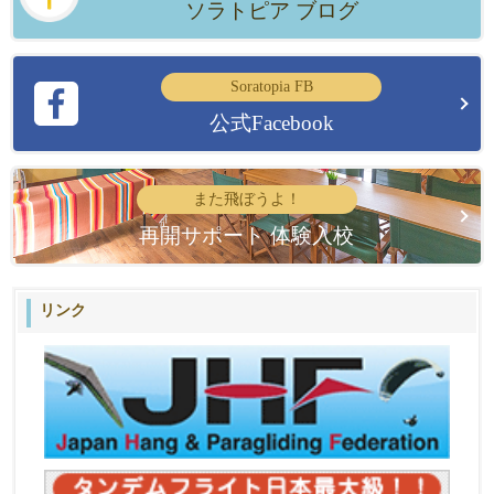
ソラトピア ブログ
Soratopia FB
公式Facebook
また飛ぼうよ！
再開サポート 体験入校
リンク