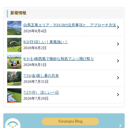
新着情報
白馬五竜エリア：TO/LDの注意事項と、アプローチ方法
2026年8月4日
8/2(日)涼しい！東風強い！
2026年8月2日
8/1(土)南西風で微妙な熱気でぶっ飛び祭り
2026年8月1日
7/31(金)蒸し暑の月末
2026年7月31日
7/27(月) 涼しい一日
2026年7月29日
Soratopia Blog