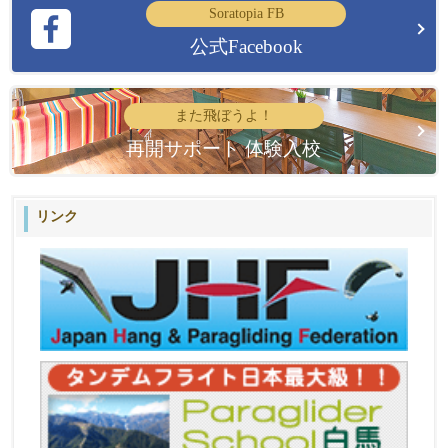
Soratopia FB
公式Facebook
また飛ぼうよ！
再開サポート 体験入校
リンク