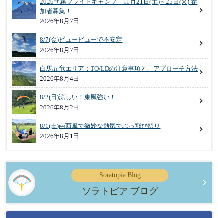
2026朝霧フライトキャンプ 11月21日(土)～25日(火) 参
加者募集！
2026年8月7日
8/7(金)ビュービューで不安定
2026年8月7日
白馬五竜エリア：TO/LDの注意事項と、アプローチ方法
2026年8月4日
8/2(日)涼しい！東風強い！
2026年8月2日
8/1(土)南西風で微妙な熱気でぶっ飛び祭り
2026年8月1日
Soratopia Blog
ソラトピア ブログ