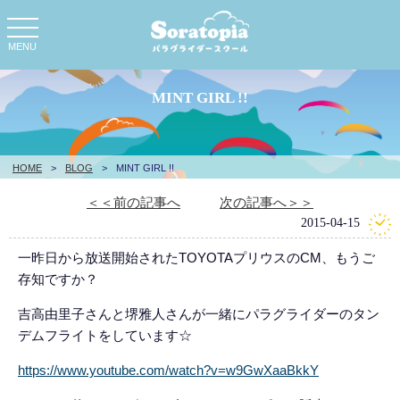
toggle
navigation
MENU
MINT GIRL !!
HOME
>
BLOG
>
MINT GIRL !!
＜＜前の記事へ
次の記事へ＞＞
2015-04-15
一昨日から放送開始されたTOYOTAプリウスのCM、もうご
存知ですか？
吉高由里子さんと堺雅人さんが一緒にパラグライダーのタン
デムフライトをしています☆
https://www.youtube.com/watch?v=w9GwXaaBkkY