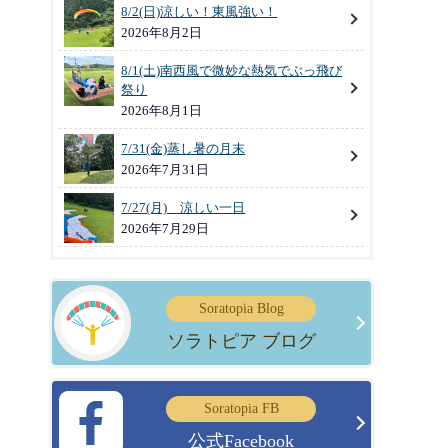
8/2(日)涼しい！東風強い！
2026年8月2日
8/1(土)南西風で微妙な熱気でぶっ飛び
祭り
2026年8月1日
7/31(金)蒸し暑の月末
2026年7月31日
7/27(月) 涼しい一日
2026年7月29日
Soratopia Blog
ソラトピア ブログ
Soratopia FB
公式Facebook