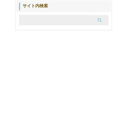
ブ
サイト内検索
ロ
グ