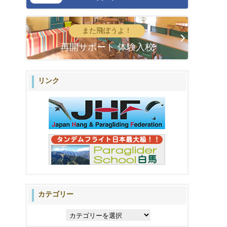
また飛ぼうよ！
再開サポート 体験入校
リンク
カテゴリー
カ
テ