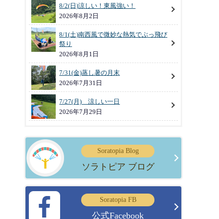
8/2(日)涼しい！東風強い！
2026年8月2日
8/1(土)南西風で微妙な熱気でぶっ飛び
祭り
2026年8月1日
7/31(金)蒸し暑の月末
2026年7月31日
7/27(月) 涼しい一日
2026年7月29日
Soratopia Blog
ソラトピア ブログ
Soratopia FB
公式Facebook