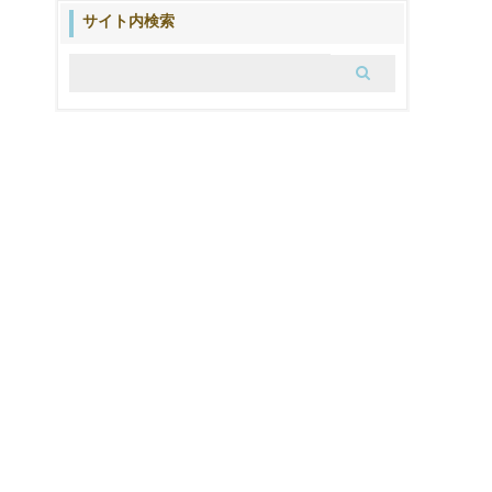
ブ
サイト内検索
ロ
グ