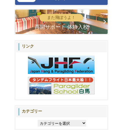
また飛ぼうよ！
再開サポート 体験入校
リンク
カテゴリー
カ
テ