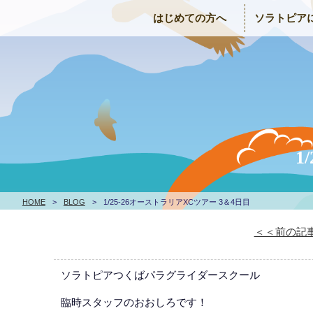
はじめての方へ
ソラトピア
1
HOME
>
BLOG
>
1/25-26オーストラリアXCツアー 3＆4日目
＜＜前の記
ソラトピアつくばパラグライダースクール
臨時スタッフのおおしろです！