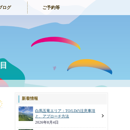
ブログ
ご予約等
日目
新着情報
白馬五竜エリア：TO/LDの注意事項
と、アプローチ方法
2026年8月4日