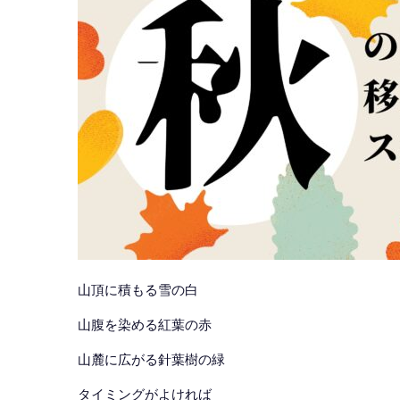
山頂に積もる雪の白
山腹を染める紅葉の赤
山麓に広がる針葉樹の緑
タイミングがよければ