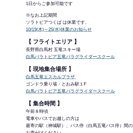
1日からご参加可能です
※なお上記期間
ソラトピアつくば は休業です。
10/19(木)～25(水)休業のお知らせ
【 フライトエリア 】
長野県白馬村 五竜スキー場
白馬パラトピア五竜パラグライダースクール
【 現地集合場所 】
白馬五竜エスカルプラザ
ゴンドラ乗り場・とおみ駅１F
白馬パラトピア五竜パラグライダースクール
【 集合時間 】
午前８時頃
電車やバスでお越しの方は
最寄の駅（神城駅）、バス停（白馬五竜バス停）間の
お声がけください