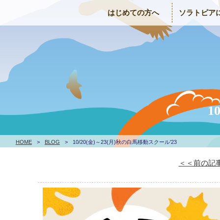
はじめての方へ
ソラトピア
1
HOME
>
BLOG
>
10/20(金)～23(月)秋の白馬移動スクール'23
＜＜前の記