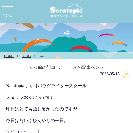
toggle
navigation
MENU
5本
HOME
>
BLOG
>
5本
＜＜前の記事へ
次の記事へ＞＞
2022-05-15
Soratopiaつくばパラグライダースクール
スタッフおくむらです♪
昨日はとても蒸し暑かったのですが
今日はだいぶひんやりの一日。
午前中にすこーし