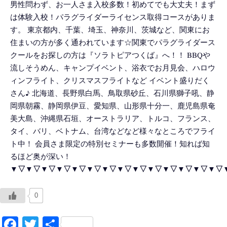
男性問わず、お一人さま入校多数！初めてでも大丈夫！まず
は体験入校！パラグライダーライセンス取得コースがありま
す。 東京都内、千葉、埼玉、神奈川、茨城など、関東にお
住まいの方が多く通われています☆関東でパラグライダース
クールをお探しの方は『ソラトピアつくば』へ！！ BBQや
流しそうめん、キャンプイベント、浴衣でお月見会、ハロウ
ィンフライト、クリスマスフライトなど イベント盛りだく
さん♪ 北海道、長野県白馬、鳥取県砂丘、石川県獅子吼、静
岡県朝霧、静岡県伊豆、愛知県、山形県十分一、鹿児島県奄
美大島、沖縄県石垣、オーストラリア、トルコ、フランス、
タイ、バリ、ベトナム、台湾などなど様々なところでフライ
ト中！ 会員さま限定の特別セミナーも多数開催！知れば知
るほど奥が深い！
▼▽▼▽▼▽▼▽▼▽▼▽▼▽▼▽▼▽▼▽▼▽▼▽▼▽▼▽
0
Facebook
Twitter
共