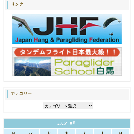
リンク
カテゴリー
カ
テ
ゴ
リ
2026年8月
ー
月
火
水
木
金
土
日