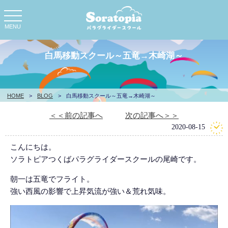
toggle
navigation
MENU
白馬移動スクール～五竜→木崎湖～
HOME
>
BLOG
>
白馬移動スクール～五竜→木崎湖～
＜＜前の記事へ
次の記事へ＞＞
2020-08-15
こんにちは。
ソラトピアつくばパラグライダースクールの尾崎です。
朝一は五竜でフライト。
強い西風の影響で上昇気流が強い＆荒れ気味。