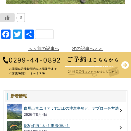
0
Facebook
Twitter
共
有
＜＜前の記事へ
次の記事へ＞＞
新着情報
白馬五竜エリア：TO/LDの注意事項と、アプローチ方法
2026年8月4日
8/2(日)涼しい！東風強い！